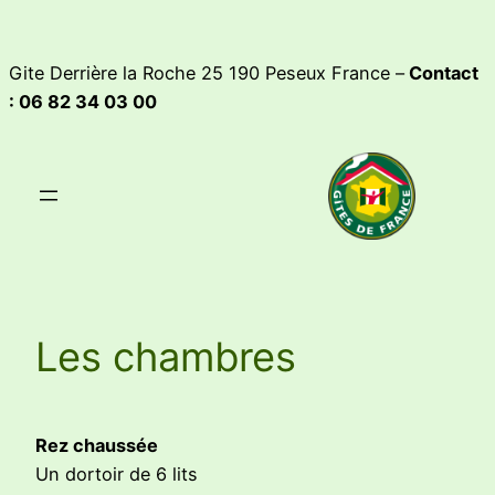
Skip
to
Gite Derrière la Roche 25 190 Peseux France –
Contact
content
: 06 82 34 03 00
Les chambres
Rez chaussée
Un dortoir de 6 lits